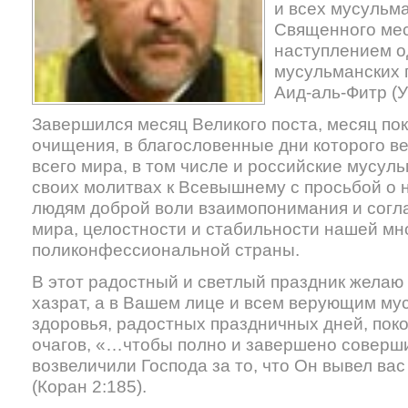
и всех мусульм
Священного ме
наступлением о
мусульманских 
Аид-аль-Фитр (У
Завершился месяц Великого поста, месяц пок
очищения, в благословенные дни которого 
всего мира, в том числе и российские мусул
своих молитвах к Всевышнему с просьбой о 
людям доброй воли взаимопонимания и согл
мира, целостности и стабильности нашей м
поликонфессиональной страны.
В этот радостный и светлый праздник желаю
хазрат, а в Вашем лице и всем верующим му
здоровья, радостных праздничных дней, пок
очагов, «…чтобы полно и завершено соверши
возвеличили Господа за то, что Он вывел ва
(Коран 2:185).