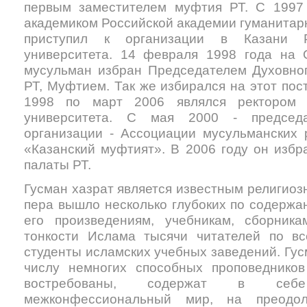
первым заместителем муфтия РТ. С 1997 
академиком Российской академии гуманитарн
приступил к организации в Казани Р
университета. 14 февраля 1998 года на 
мусульман избран Председателем Духовно
РТ, Муфтием. Так же избирался на этот пост
1998 по март 2006 являлся ректором Р
университета. С мая 2000 - председа
организации - Ассоциации мусульманских 
«Казанский муфтият». В 2006 году он изб
палаты РТ.
Гусман хазрат является известным религиоз
пера вышло несколько глубоких по содержан
его произведениям, учебникам, сборника
тонкости Ислама тысячи читателей по вс
студенты исламских учебных заведений. Гус
числу немногих способных проповедников
востребованы, содержат в себ
межконфессиональный мир, на преодо