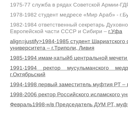
1975-77 служба в рядах Советской Армии-ГД
1978-1982 студент медресе «Мир Араб» - г.Б
1982-1984 ответственный секретарь Духовн
Европейской части СССР и Сибири –
г.Уфа
align=justify>1984-1985 студент Шариатского
университета – г.Триполи, Ливия
1985-1994 имам-хатыйб центральной мечети 
1991-1994 ректор мусульманского мед
г.Октябрьский
1994-1998 первый заместитель муфтия РТ – 
1998-2006 ректор Российского исламского у
Февраль1998-н/в Председатель ДУМ РТ, муф