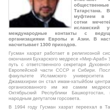
общественны
Татарстана.
муфтием в Т
сотни мечете
исламский у
международные контакты с ведущ
организациями Европы и Азии. В на
насчитывает 1300 приходов.
Гусман хазрат работает в религиозной сис
окончания Бухарского медресе «Мир-Араб» У
путь с ответственного секретаря Духовно
Европейской части СССР и Сибири. Пос
факультете Исламского университета
Джамахирии он стал имам-хатыйбом центра
организованного им же самим медрес
Октябрьский Республики Башкортостан,
народным депутатом горсовета.
В 1994 году Гусман хазрат переехал в Т