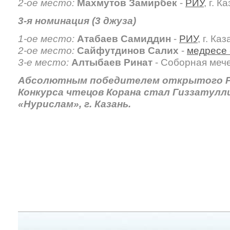
2-ое место:
Махмутов Замирбек
-
РИУ
, г. К
3-я номинация (3 джуза)
1-ое место:
Атабаев Самиддин
-
РИУ
, г. Ка
2-ое место:
Сайфутдинов Салих
-
медресе
3-е место:
Алтыбаев Ринат
- Соборная мече
Абсолютным победителем открытого Р
Конкурса чтецов Корана стал Гиззатулл
«Нурислам», г. Казань.