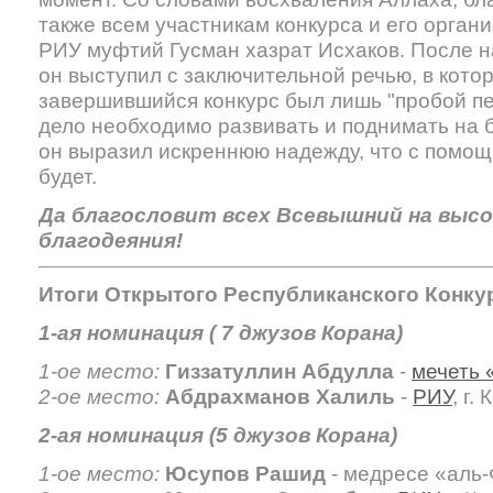
также всем участникам конкурса и его орган
РИУ муфтий Гусман хазрат Исхаков. После 
он выступил с заключительной речью, в котор
завершившийся конкурс был лишь "пробой пер
дело необходимо развивать и поднимать на 
он выразил искреннюю надежду, что с помощ
будет.
Да благословит всех Всевышний на выс
благодеяния!
Итоги Открытого Республиканского Конкур
1-ая номинация ( 7 джузов Корана)
1-ое место:
Гиззатуллин Абдулла
-
мечеть
2-ое место:
Абдрахманов Халиль
-
РИУ
, г.
2-ая номинация (5 джузов Корана)
1-ое место:
Юсупов Рашид
- медресе «аль-