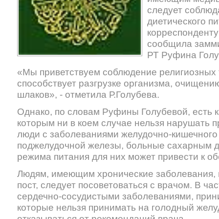
следует соблюд
диетического пи
корреспондент
сообщила замм
РТ Руфина Голу
«Мы приветствуем соблюдение религиозных т
способствует разгрузке организма, очищению
шлаков», - отметила Р.Голубева.
Однако, по словам Руфины Голубевой, есть 
которым ни в коем случае нельзя нарушать п
люди с заболеваниями желудочно-кишечного т
поджелудочной железы, больные сахарным 
режима питания для них может привести к о
Людям, имеющим хронические заболевания, п
пост, следует посоветоваться с врачом. В ча
сердечно-сосудистыми заболеваниями, при
которые нельзя принимать на голодный желуд
отказываться от рекомендаций врача.