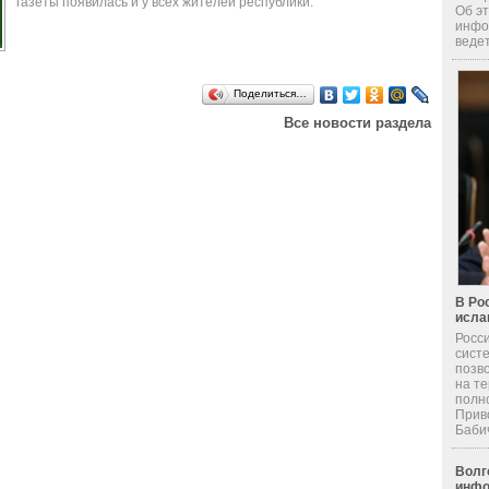
газеты появилась и у всех жителей республики.
Об эт
инфо
ведет
Поделиться…
Все новости раздела
В Ро
исла
Росс
сист
позв
на т
полн
Прив
Бабич 
Волг
инфо