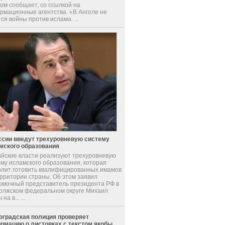
ом сообщает, со ссылкой на
рмационные агентства. «В Анголе не
ся войны против ислама. ...
ссии введут трехуровневую систему
мского образования
ийские власти реализуют трехуровневую
ему исламского образования, которая
олит готовить квалифицированных имамов
ерритории страны. Об этом заявил
омочный представитель президента РФ в
олжском федеральном округе Михаил
на в... ...
оградская полиция проверяет
рмацию о листовках с текстом якобы