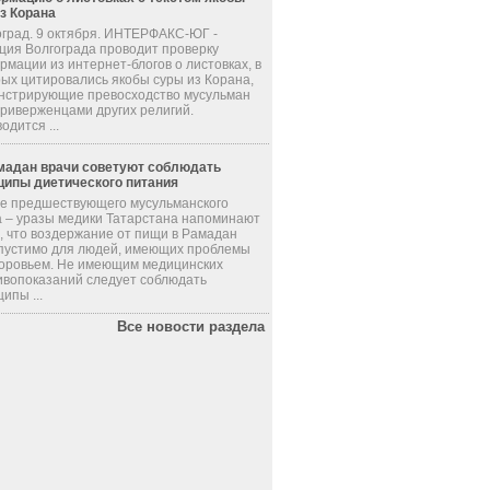
из Корана
оград. 9 октября. ИНТЕРФАКС-ЮГ -
ция Волгограда проводит проверку
мации из интернет-блогов о листовках, в
рых цитировались якобы суры из Корана,
нстрирующие превосходство мусульман
приверженцами других религий.
одится ...
мадан врачи советуют соблюдать
ципы диетического питания
де предшествующего мусульманского
а – уразы медики Татарстана напоминают
, что воздержание от пищи в Рамадан
пустимо для людей, имеющих проблемы
доровьем. Не имеющим медицинских
ивопоказаний следует соблюдать
ипы ...
Все новости раздела