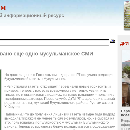
ам
й информационный ресурс
ДРУ
овано ещё одно мусульманское СМИ
На днях лицензию Россвязькомнадзора по РТ получила редакция
бугульминской газеты «Мусульмане».
«Регистрация газеты открывает перед нами новые горизонты: к
примеру, теперь у нас есть возможность не только увеличить
тираж, но и организовать подписку на наше издание» – пояснил в
телефонном разговоре Пресс-службе ДУМ РТ владелец и главный
редактор газеты, мухтасиб Бугульминского района Рустам хазрат
Хайруллин.
Перв
Напомним, что до получения лицензии газета четыре года подряд
исла
выходила тиражом не менее тысяч экземпляров, но, не смотря на
Вчер
это, пользовалась популярностью у мусульман Бугульминского
офиц
района. Теперь возможность ближе познакомиться с содержанием
запа