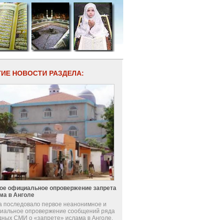
ГИЕ НОВОСТИ РАЗДЕЛА:
ое официальное опровержение запрета
ма в Анголе
а последовало первое неанонимное и
иальное опровержение сообщений ряда
дных СМИ о «запрете» ислама в Анголе.