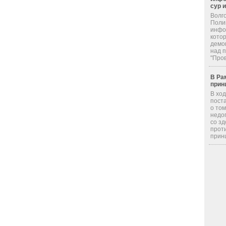
сур 
Волг
Поли
инфор
кото
демо
над 
"Пров
В Ра
прин
В хо
пост
о том
недо
со з
прот
принц