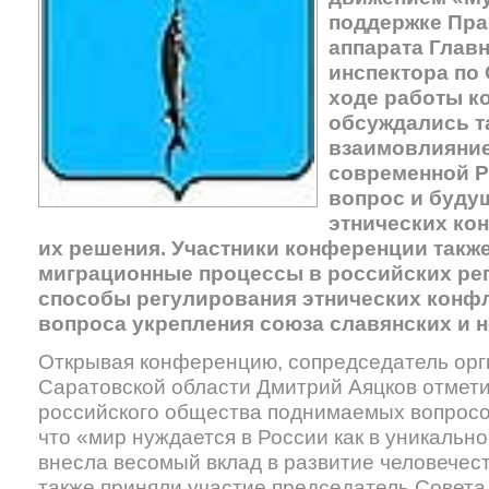
поддержке Пра
аппарата Глав
инспектора по 
ходе работы к
обсуждались та
взаимовлияние
современной Р
вопрос и буду
этнических ко
их решения. Участники конференции такж
миграционные процессы в российских ре
способы регулирования этнических конфл
вопроса укрепления союза славянских и 
Открывая конференцию, сопредседатель орг
Саратовской области Дмитрий Аяцков отмети
российского общества поднимаемых вопросов
что «мир нуждается в России как в уникальн
внесла весомый вклад в развитие человечес
также приняли участие председатель Совета