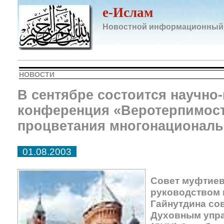
e-Ислам
Новостной информационный
НОВОСТИ
В сентябре состоится научно
конференция «Веротерпимост
процветания многонациональ
01.08.2003
Совет муфтиев
руководством 
Гайнутдина со
Духовным упр