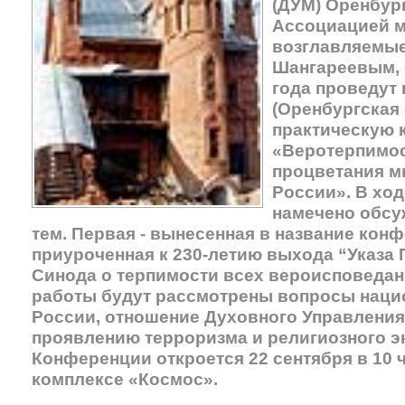
(ДУМ) Оренбур
Ассоциацией м
возглавляемы
Шангареевым, с
года проведут 
(Оренбургская 
практическую
«Веротерпимос
процветания м
России». В хо
намечено обсу
тем. Первая - вынесенная в название конф
приуроченная к 230-летию выхода “Указа
Синода о терпимости всех вероисповедан
работы будут рассмотрены вопросы наци
России, отношение Духовного Управления
проявлению терроризма и религиозного э
Конференции откроется 22 сентября в 10 
комплексе «Космос».