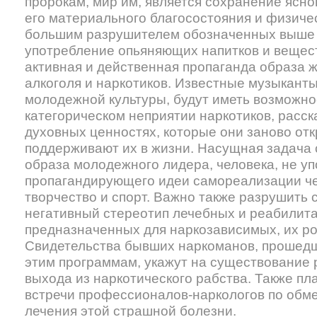
пророкам, мир им, является сохранение ясно
его материального благосостояния и физиче
большим разрушителем обозначенных выше 
употребление опьяняющих напитков и вещес
активная и действенная пропаганда образа ж
алкоголя и наркотиков. Известные музыканты
молодежной культуры, будут иметь возможно
категорическом неприятии наркотиков, расс
духовных ценностях, которые они заново отк
поддерживают их в жизни. Насущная задача с
образа молодежного лидера, человека, не у
пропагандирующего идеи самореализации че
творчество и спорт. Важно также разрушить
негативный стереотип лечебных и реабилит
предназначенных для наркозависимых, их ро
Свидетельства бывших наркоманов, прошед
этим программам, укажут на существование
выхода из наркотического рабства. Также п
встречи профессионалов-наркологов по обм
лечения этой страшной болезни.