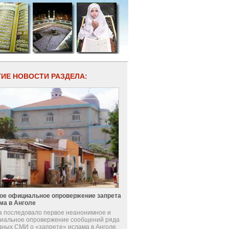
ГИЕ НОВОСТИ РАЗДЕЛА:
ое официальное опровержение запрета
ма в Анголе
а последовало первое неанонимное и
иальное опровержение сообщений ряда
дных СМИ о «запрете» ислама в Анголе.