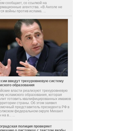
ом сообщает, со ссылкой на
рмационные агентства. «В Анголе не
ся войны против ислама. ...
ссии введут трехуровневую систему
мского образования
ийские власти реализуют трехуровневую
ему исламского образования, которая
олит готовить квалифицированных имамов
ерритории страны. Об этом заявил
омочный представитель президента РФ в
олжском федеральном округе Михаил
на в... ...
оградская полиция проверяет
рмацию о листовках с текстом якобы