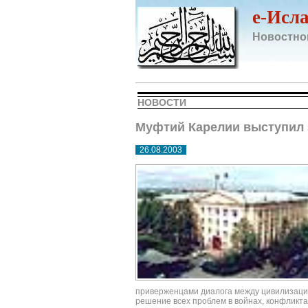
e-Исл
Новостно
НОВОСТИ
Муфтий Карелии выступил 
26.08.2003
приверженцами диалога между цивилизация
решение всех проблем в войнах, конфликт