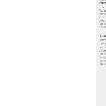
сур 
Волг
Поли
инфор
кото
демо
над 
"Пров
В Ра
прин
В хо
пост
о том
недо
со з
прот
принц