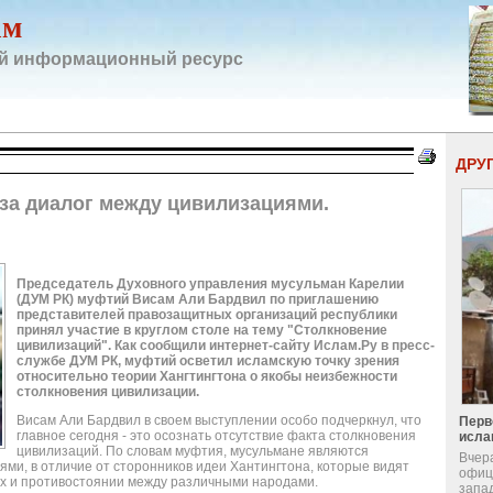
ам
й информационный ресурс
ДРУ
за диалог между цивилизациями.
Председатель Духовного управления мусульман Карелии
(ДУМ РК) муфтий Висам Али Бардвил по приглашению
представителей правозащитных организаций республики
принял участие в круглом столе на тему "Столкновение
цивилизаций". Как сообщили интернет-сайту Ислам.Ру в пресс-
службе ДУМ РК, муфтий осветил исламскую точку зрения
относительно теории Хангтингтона о якобы неизбежности
столкновения цивилизации.
Висам Али Бардвил в своем выступлении особо подчеркнул, что
Перв
главное сегодня - это осознать отсутствие факта столкновения
исла
цивилизаций. По словам муфтия, мусульмане являются
Вчер
ми, в отличие от сторонников идеи Хантингтона, которые видят
офиц
ах и противостоянии между различными народами.
запа