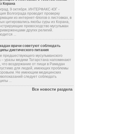
из Корана
оград. 9 октября. ИНТЕРФАКС-ЮГ -
ция Волгограда проводит проверку
мации из интернет-блогов о листовках, в
рых цитировались якобы суры из Корана,
нстрирующие превосходство мусульман
приверженцами других религий.
одится ...
мадан врачи советуют соблюдать
ципы диетического питания
де предшествующего мусульманского
а – уразы медики Татарстана напоминают
, что воздержание от пищи в Рамадан
пустимо для людей, имеющих проблемы
доровьем. Не имеющим медицинских
ивопоказаний следует соблюдать
ипы ...
Все новости раздела