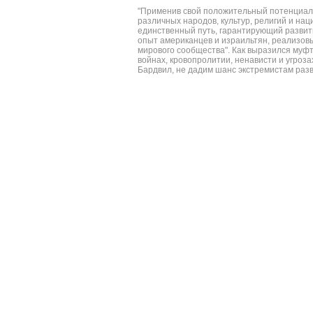
"Применив свой положительный потенциал
различных народов, культур, религий и нац
единственный путь, гарантирующий развитие
опыт американцев и израильтян, реализовы
мирового сообщества". Как выразился муф
войнах, кровопролитии, ненависти и угроз
Бардвил, не дадим шанс экстремистам раз