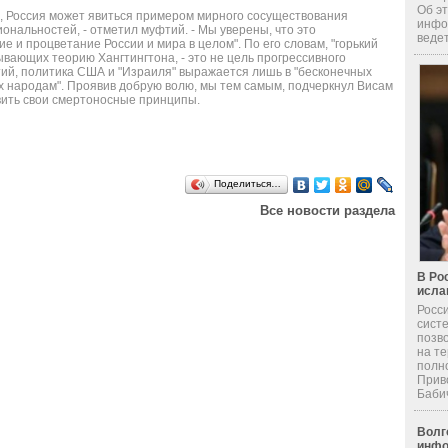
Об эт
, Россия может явиться примером мирного сосуществования
инфо
иональностей, - отметил муфтий. - Мы уверены, что это
ведет
 и процветание России и мира в целом". По его словам, "горький
вающих теорию Хангтингтона, - это не цель прогрессивного
тий, политика США и "Израиля" выражается лишь в "бесконечных
ах народам". Проявив добрую волю, мы тем самым, подчеркнул Висам
вить свои смертоносные принципы.
Поделиться…
Все новости раздела
В Ро
исла
Росс
сист
позв
на т
полн
Прив
Бабич 
Волг
инфо