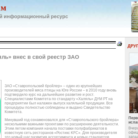
ам
й информационный ресурс
ДРУ
яль» внес в свой реестр ЗАО
ЗАО «Ставропольский бройлер» – один из крупнейших
производителей мяса птицы на Юге России – в 2010 году вновь
подтвердило курс на дальнейшее развитие и рост.
Специалистами Комитета по стандарту «Халяль» ДУМ РТ на
предприятии был налажен выпуск халяльной продукции. Все
процедуры полностью соблюдены и выдано Свидетельство
Комитета.
Перв
Минувший год ознаменовался для «Ставропольского бройлера»
исла
несколькими важными проектами по расширению деятельности.
Вчер
Этим летом компания начала поставки полуфабрикатов в
офиц
известную сеть ресторанов «Ростикс KFC». Для производителя
запа
это новый шаг развития ассортимента и новых стандартов