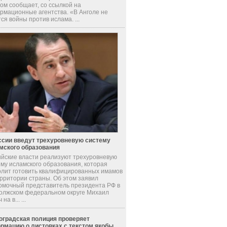
ом сообщает, со ссылкой на
рмационные агентства. «В Анголе не
ся войны против ислама. ...
ссии введут трехуровневую систему
мского образования
ийские власти реализуют трехуровневую
ему исламского образования, которая
олит готовить квалифицированных имамов
ерритории страны. Об этом заявил
омочный представитель президента РФ в
олжском федеральном округе Михаил
на в... ...
оградская полиция проверяет
рмацию о листовках с текстом якобы