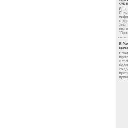
сур 
Волг
Поли
инфор
кото
демо
над 
"Пров
В Ра
прин
В хо
пост
о том
недо
со з
прот
принц