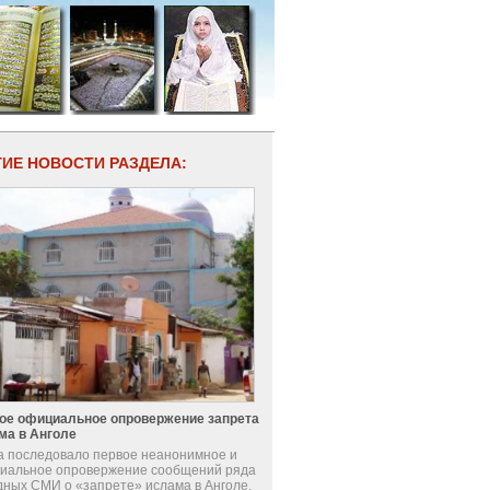
ГИЕ НОВОСТИ РАЗДЕЛА:
ое официальное опровержение запрета
ма в Анголе
а последовало первое неанонимное и
иальное опровержение сообщений ряда
дных СМИ о «запрете» ислама в Анголе.