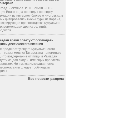
из Корана
оград. 9 октября. ИНТЕРФАКС-ЮГ -
ция Волгограда проводит проверку
мации из интернет-блогов о листовках, в
рых цитировались якобы суры из Корана,
нстрирующие превосходство мусульман
приверженцами других религий.
одится ...
мадан врачи советуют соблюдать
ципы диетического питания
де предшествующего мусульманского
а – уразы медики Татарстана напоминают
, что воздержание от пищи в Рамадан
пустимо для людей, имеющих проблемы
доровьем. Не имеющим медицинских
ивопоказаний следует соблюдать
ипы ...
Все новости раздела