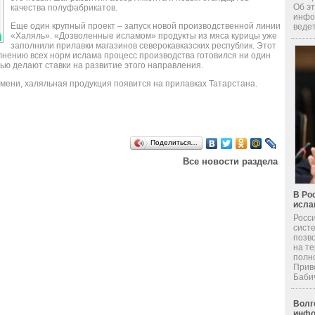
Об эт
качества полуфабрикатов.
инфо
Еще один крупный проект – запуск новой производственной линии
ведет
«Халяль». «Дозволенные исламом» продукты из мяса курицы уже
заполнили прилавки магазинов северокавказских республик. Этот
лнению всех норм ислама процесс производства готовился ни один
тью делают ставки на развитие этого направления.
емени, халяльная продукция появится на прилавках Татарстана.
Поделиться…
Все новости раздела
В Ро
исла
Росс
сист
позв
на т
полн
Прив
Бабич 
Волг
инфо