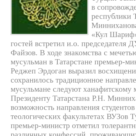
в сопровожд
республики 
Минниханова
«Кул Шариф»
гостей встретил и.о. председателя 
Файзов. В ходе знакомства с мечет
мусульман в Татарстане премьер-ми
Реджеп Эрдоган выразил восхищение
сохранилось традиционное направле
мусульмане следуют ханафитскому 
Президенту Татарстана Р.Н. Минних
возможность направления студентов
теологических факультетах ВУЗов Т
премьер-министр отметил толерант
различных конфессий, проживающих