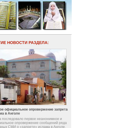
ГИЕ НОВОСТИ РАЗДЕЛА:
ое официальное опровержение запрета
ма в Анголе
а последовало первое неанонимное и
иальное опровержение сообщений ряда
дных СМИ о «запрете» ислама в Анголе.