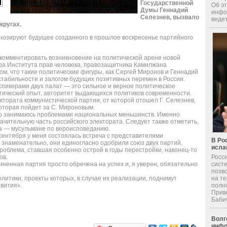
Государственной
Об эт
Думы Геннадий
инфо
Селезнев, вызвало
ведет
кругах.
нозируют будущее созданного в прошлое воскресенье партийного
комментировать возникновение на политической арене новой
ра Института прав человека, правозащитника Камилжана
ом, что такие политические фигуры, как Сергей Миронов и Геннадий
стабильности и залогом будущих позитивных перемен в России.
спикерами двух палат — это сильное и верное политическое
итический опыт, авторитет выдающихся политиков современности.
ектората коммунистической партии, от которой отошел Г. Селезнев,
которая пойдет за С. Мироновым.
нно занимаюсь проблемами национальных меньшинств. Именно
чительную часть российского электората. Следует также отметить,
а — мусульмане по вероисповеданию.
сентября у меня состоялась встреча с представителями
В Ро
ь знаменательно, они единогласно одобрили союз двух партий.
исла
облема, ставшая особенно острой в годы перестройки, наконец-то
Росс
ов.
сист
иненная партия просто обречена на успех и, я уверен, обязательно
позв
на т
итики, проекты которых, в случае их реализации, поднимут
полн
звития».
Прив
Бабич 
Волг
инфо