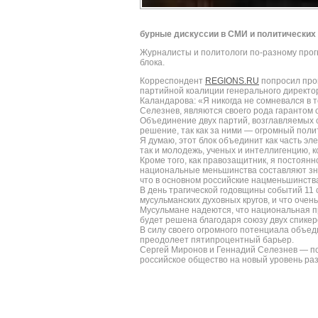
бурные дискуссии в СМИ и политических 
Журналисты и политологи по-разному прог
блока.
Корреспондент
REGIONS.RU
попросил про
партийной коалиции генерального директо
Каландарова: «Я никогда не сомневался в т
Селезнев, являются своего рода гарантом 
Объединение двух партий, возглавляемых 
решение, так как за ними — огромный пол
Я думаю, этот блок объединит как часть эл
так и молодежь, ученых и интеллигенцию, 
Кроме того, как правозащитник, я постоя
национальные меньшинства составляют зна
что в основном российские нацменьшинств
В день трагической годовщины событий 11 
мусульманских духовных кругов, и что очен
Мусульмане надеются, что национальная пр
будет решена благодаря союзу двух спикер
В силу своего огромного потенциала объед
преодолеет пятипроцентный барьер.
Сергей Миронов и Геннадий Селезнев — пол
российское общество на новый уровень ра