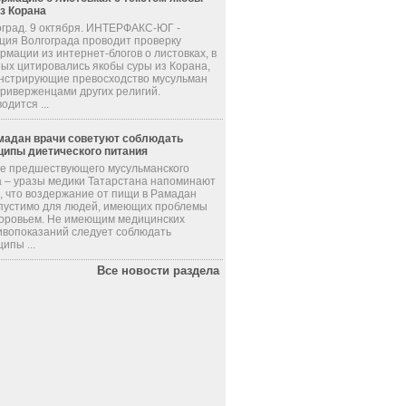
из Корана
оград. 9 октября. ИНТЕРФАКС-ЮГ -
ция Волгограда проводит проверку
мации из интернет-блогов о листовках, в
рых цитировались якобы суры из Корана,
нстрирующие превосходство мусульман
приверженцами других религий.
одится ...
мадан врачи советуют соблюдать
ципы диетического питания
де предшествующего мусульманского
а – уразы медики Татарстана напоминают
, что воздержание от пищи в Рамадан
пустимо для людей, имеющих проблемы
доровьем. Не имеющим медицинских
ивопоказаний следует соблюдать
ипы ...
Все новости раздела