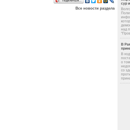
Поделиться…
сур 
Все новости раздела
Волг
Поли
инфор
кото
демо
над 
"Пров
В Ра
прин
В хо
пост
о том
недо
со з
прот
принц