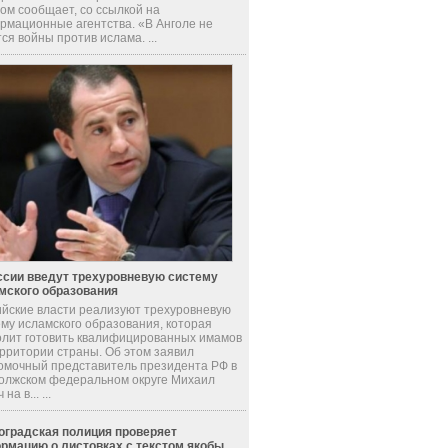
ом сообщает, со ссылкой на
рмационные агентства. «В Анголе не
ся войны против ислама. ...
ссии введут трехуровневую систему
мского образования
ийские власти реализуют трехуровневую
ему исламского образования, которая
олит готовить квалифицированных имамов
ерритории страны. Об этом заявил
омочный представитель президента РФ в
олжском федеральном округе Михаил
на в... ...
оградская полиция проверяет
рмацию о листовках с текстом якобы