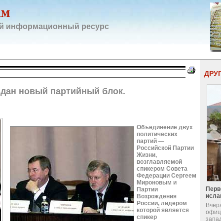
ам
й информационный ресурс
ДРУ
здан новый партийный блок.
Объединение двух
политических
партий —
Российской Партии
Жизни,
возглавляемой
спикером Совета
Федерации Сергеем
Мироновым и
Перв
Партии
исла
Возрождения
России, лидером
Вчер
которой является
офиц
спикер
запа