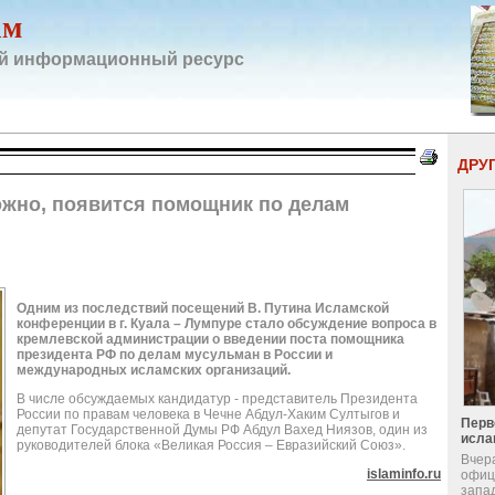
ам
й информационный ресурс
ДРУ
ожно, появится помощник по делам
Одним из последствий посещений В. Путина Исламской
конференции в г. Куала – Лумпуре стало обсуждение вопроса в
кремлевской администрации о введении поста помощника
президента РФ по делам мусульман в России и
международных исламских организаций.
В числе обсуждаемых кандидатур - представитель Президента
России по правам человека в Чечне Абдул-Хаким Султыгов и
Перв
депутат Государственной Думы РФ Абдул Вахед Ниязов, один из
исла
руководителей блока «Великая Россия – Евразийский Союз».
Вчер
islaminfo.ru
офиц
запа