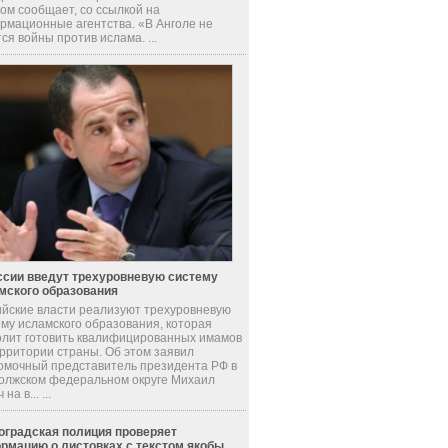
ом сообщает, со ссылкой на
рмационные агентства. «В Анголе не
ся войны против ислама. ...
ссии введут трехуровневую систему
мского образования
ийские власти реализуют трехуровневую
ему исламского образования, которая
олит готовить квалифицированных имамов
ерритории страны. Об этом заявил
омочный представитель президента РФ в
олжском федеральном округе Михаил
на в... ...
оградская полиция проверяет
рмацию о листовках с текстом якобы