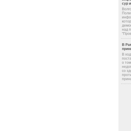
сур 
Волг
Поли
инфор
кото
демо
над 
"Пров
В Ра
прин
В хо
пост
о том
недо
со з
прот
принц