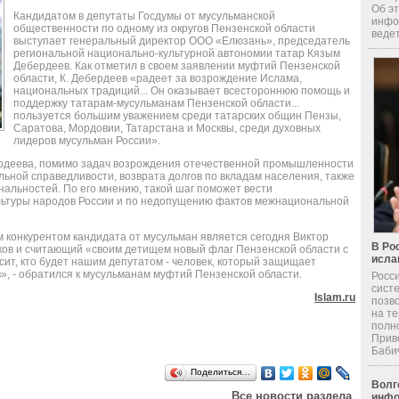
Об эт
Кандидатом в депутаты Госдумы от мусульманской
инфо
общественности по одному из округов Пензенской области
ведет
выступает генеральный директор ООО «Елюзань», председатель
региональной национально-культурной автономии татар Кязым
Дебердеев. Как отметил в своем заявлении муфтий Пензенской
области, К. Дебердеев «радеет за возрождение Ислама,
национальных традиций... Он оказывает всестороннюю помощь и
поддержку татарам-мусульманам Пензенской области...
пользуется большим уважением среди татарских общин Пензы,
Саратова, Мордовии, Татарстана и Москвы, среди духовных
лидеров мусульман России».
бердеева, помимо задач возрождения отечественной промышленности
альной справедливости, возврата долгов по вкладам населения, также
альностей. По его мнению, такой шаг поможет вести
льтуры народов России и по недопущению фактов межнациональной
 конкурентом кандидата от мусульман является сегодня Виктор
В Ро
ов и считающий «своим детищем новый флаг Пензенской области с
исла
сит, кто будет нашим депутатом - человек, который защищает
», - обратился к мусульманам муфтий Пензенской области.
Росс
сист
Islam.ru
позв
на т
полн
Прив
Бабич 
Поделиться…
Волг
Все новости раздела
инфо