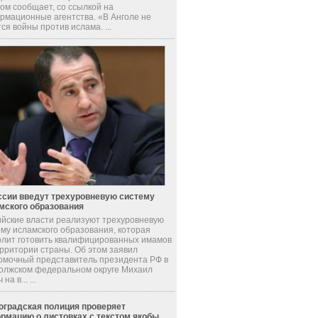
ом сообщает, со ссылкой на
рмационные агентства. «В Анголе не
ся войны против ислама. ...
ссии введут трехуровневую систему
мского образования
ийские власти реализуют трехуровневую
ему исламского образования, которая
олит готовить квалифицированных имамов
ерритории страны. Об этом заявил
омочный представитель президента РФ в
олжском федеральном округе Михаил
на в... ...
оградская полиция проверяет
рмацию о листовках с текстом якобы