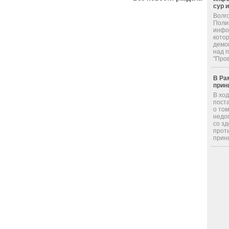
сур 
Волг
Поли
инфор
кото
демо
над 
"Пров
В Ра
прин
В хо
пост
о том
недо
со з
прот
принц