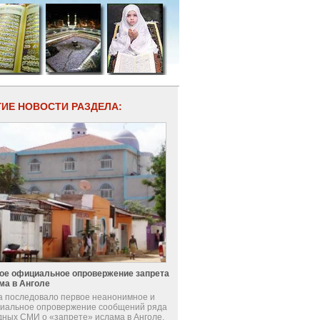
ГИЕ НОВОСТИ РАЗДЕЛА:
ое официальное опровержение запрета
ма в Анголе
а последовало первое неанонимное и
иальное опровержение сообщений ряда
дных СМИ о «запрете» ислама в Анголе.