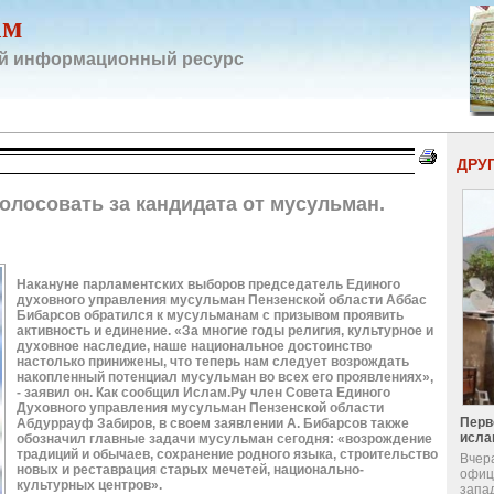
ам
й информационный ресурс
ДРУ
лосовать за кандидата от мусульман.
Накануне парламентских выборов председатель Единого
духовного управления мусульман Пензенской области Аббас
Бибарсов обратился к мусульманам с призывом проявить
активность и единение. «За многие годы религия, культурное и
духовное наследие, наше национальное достоинство
настолько принижены, что теперь нам следует возрождать
накопленный потенциал мусульман во всех его проявлениях»,
- заявил он. Как сообщил Ислам.Ру член Совета Единого
Духовного управления мусульман Пензенской области
Перв
Абдуррауф Забиров, в своем заявлении А. Бибарсов также
исла
обозначил главные задачи мусульман сегодня: «возрождение
традиций и обычаев, сохранение родного языка, строительство
Вчер
новых и реставрация старых мечетей, национально-
офиц
культурных центров».
запа