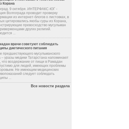
из Корана
оград. 9 октября. ИНТЕРФАКС-ЮГ -
ция Волгограда проводит проверку
мации из интернет-блогов о листовках, в
рых цитировались якобы суры из Корана,
нстрирующие превосходство мусульман
приверженцами других религий.
одится ...
мадан врачи советуют соблюдать
ципы диетического питания
де предшествующего мусульманского
а – уразы медики Татарстана напоминают
, что воздержание от пищи в Рамадан
пустимо для людей, имеющих проблемы
доровьем. Не имеющим медицинских
ивопоказаний следует соблюдать
ипы ...
Все новости раздела