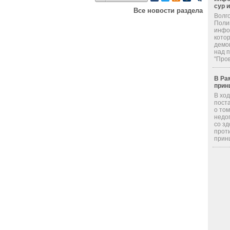
сур 
Все новости раздела
Волг
Поли
инфор
кото
демо
над 
"Пров
В Ра
прин
В хо
пост
о том
недо
со з
прот
принц