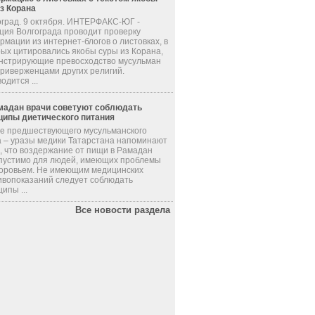
из Корана
оград. 9 октября. ИНТЕРФАКС-ЮГ -
ция Волгограда проводит проверку
мации из интернет-блогов о листовках, в
рых цитировались якобы суры из Корана,
нстрирующие превосходство мусульман
приверженцами других религий.
одится ...
мадан врачи советуют соблюдать
ципы диетического питания
де предшествующего мусульманского
а – уразы медики Татарстана напоминают
, что воздержание от пищи в Рамадан
пустимо для людей, имеющих проблемы
доровьем. Не имеющим медицинских
ивопоказаний следует соблюдать
ипы ...
Все новости раздела