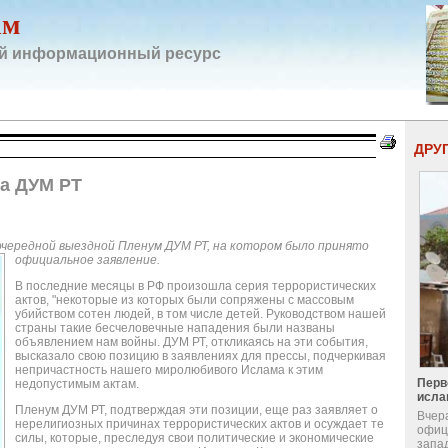
ам
й информационный ресурс
ДРУ
а ДУМ РТ
чередной выездной Пленум ДУМ РТ, на котором было принято
официальное заявление.
В последние месяцы в РФ произошла серия террористических
актов, "некоторые из которых были сопряжены с массовым
убийством сотен людей, в том числе детей. Руководством нашей
страны такие бесчеловечные нападения были названы
объявлением нам войны. ДУМ РТ, откликаясь на эти события,
высказало свою позицию в заявлениях для прессы, подчеркивая
непричастность нашего миролюбивого Ислама к этим
Перв
недопустимым актам.
исла
Пленум ДУМ РТ, подтверждая эти позиции, еще раз заявляет о
Вчер
нерелигиозных причинах террористических актов и осуждает те
офиц
силы, которые, преследуя свои политические и экономические
запа