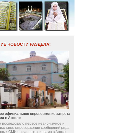
ГИЕ НОВОСТИ РАЗДЕЛА:
ое официальное опровержение запрета
ма в Анголе
а последовало первое неанонимное и
иальное опровержение сообщений ряда
дных СМИ о «запрете» ислама в Анголе.