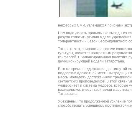
некоторых СМИ, увлекшихся поисками экст
Нам надо делать правильные выводы из сло
разума сплотить усилия в деле укреплени
толерантности и базой бесконфликтного с
Тот факт, что, опираясь на веками сложив
культуры, является конкретным результато
конфессий. Сбалансированная политика ру
функционирующей модели Татарстана.
В то же время поддержание достигнутой с
поддержки адекватной местным традициям
массы молодежи достижениями традиционно
сектантских проповедников. В этой связи 
университет и система медресе, которые 
радикализма. внесут свой вклад в достиже
Татарстана.
Убеждены, что продолженной усиление пол
способствовать успешному противостояни