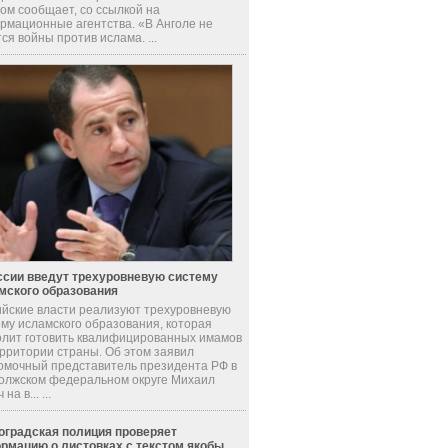
ом сообщает, со ссылкой на
рмационные агентства. «В Анголе не
ся войны против ислама. ...
ссии введут трехуровневую систему
мского образования
ийские власти реализуют трехуровневую
ему исламского образования, которая
олит готовить квалифицированных имамов
ерритории страны. Об этом заявил
омочный представитель президента РФ в
олжском федеральном округе Михаил
на в... ...
оградская полиция проверяет
рмацию о листовках с текстом якобы