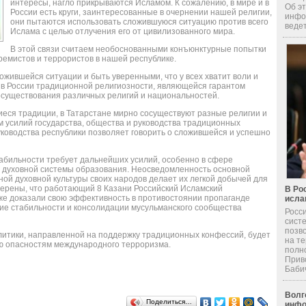
интересы, нагло прикрываются Исламом. К сожалению, в мире и в
Об эт
России есть круги, заинтересованные в очернении нашей религии,
инфо
они пытаются использовать сложившуюся ситуацию против всего
ведет
Ислама с целью отлучения его от цивилизованного мира.
В этой связи считаем необоснованными конъюнктурные попытки
ремистов и террористов в нашей республике.
жившейся ситуации и быть уверенными, что у всех хватит воли и
я в России традиционной религиозности, являющейся гарантом
осуществования различных религий и национальностей.
шиеся традиции, в Татарстане мирно сосуществуют разные религии и
м усилий государства, общества и руководства традиционных
ководства республики позволяет говорить о сложившейся и успешно
табильности требует дальнейших усилий, особенно в сфере
 духовной системы образования. Неосведомленность основной
й духовной культуры своих народов делает их легкой добычей для
уверены, что работающий 8 Казани Российский Исламский
В Ро
уже доказали свою эффективность в противостоянии пропаганде
исла
ние стабильности и консолидации мусульманского сообщества
Росс
сист
позв
итики, направленной на поддержку традиционных конфессий, будет
на т
ю опасностям международного терроризма.
полн
Прив
Бабич 
Волг
Поделиться…
инфо