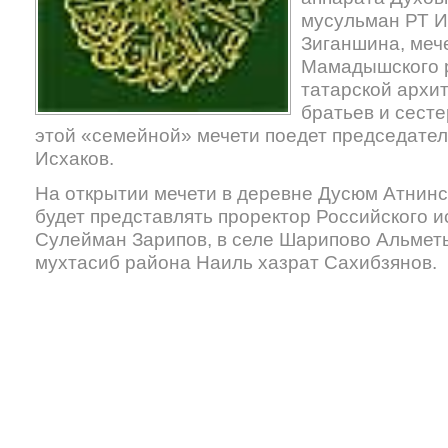
мусульман РТ И
Зиганшина, меч
Мамадышского р
татарской архи
братьев и сесте
этой «семейной» мечети поедет председател
Исхаков.
На открытии мечети в деревне Дусюм Атнин
будет представлять проректор Российского 
Сулейман Зарипов, в селе Шарипово Альметь
мухтасиб района Наиль хазрат Сахибзянов.