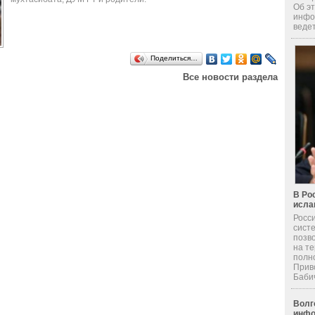
Об эт
инфо
ведет
Поделиться…
Все новости раздела
В Ро
исла
Росс
сист
позв
на т
полн
Прив
Бабич 
Волг
инфо