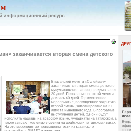
ам
й информационный ресурс
ДРУ
ман» заканчивается вторая смена детского
В казанской мечети «Сулейман»
заканчивается вторая смена детского
мусульманского лагеря, продлившаяся
20 дней. Первая смена в этой мечети
длилась 40 дней. Торжественное
мероприятие, посвященное закрытию
второй смены, запланировано на 21
августа нынешнего года. В программе
Перв
выступления детей, где они будут
исла
исполнять нашиды на арабском языке, мунаджаты на татарском, а
Вчер
также сыграют маленькие сценки на арабском и татарском языках.
офиц
На это мероприятие приглашены гости из казанского
запа
мухтасибата, ДУМ РТ и родители.