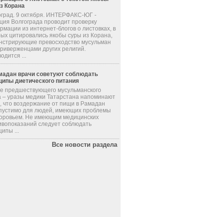
из Корана
оград. 9 октября. ИНТЕРФАКС-ЮГ -
ция Волгограда проводит проверку
мации из интернет-блогов о листовках, в
рых цитировались якобы суры из Корана,
нстрирующие превосходство мусульман
приверженцами других религий.
одится ...
мадан врачи советуют соблюдать
ципы диетического питания
де предшествующего мусульманского
а – уразы медики Татарстана напоминают
, что воздержание от пищи в Рамадан
пустимо для людей, имеющих проблемы
доровьем. Не имеющим медицинских
ивопоказаний следует соблюдать
ипы ...
Все новости раздела