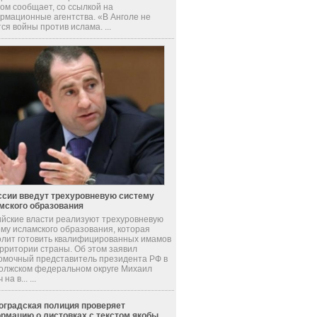
ом сообщает, со ссылкой на
рмационные агентства. «В Анголе не
ся войны против ислама. ...
ссии введут трехуровневую систему
мского образования
ийские власти реализуют трехуровневую
ему исламского образования, которая
олит готовить квалифицированных имамов
ерритории страны. Об этом заявил
омочный представитель президента РФ в
олжском федеральном округе Михаил
на в... ...
оградская полиция проверяет
рмацию о листовках с текстом якобы