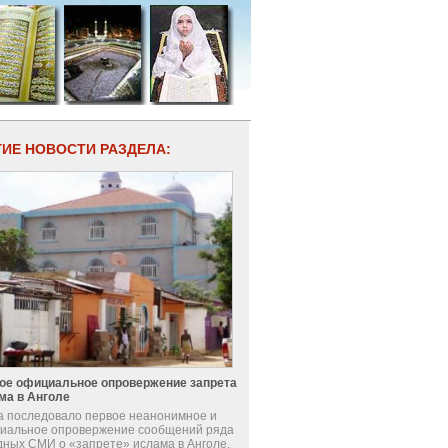
ГИЕ НОВОСТИ РАЗДЕЛА:
ое официальное опровержение запрета
ма в Анголе
а последовало первое неанонимное и
иальное опровержение сообщений ряда
дных СМИ о «запрете» ислама в Анголе.