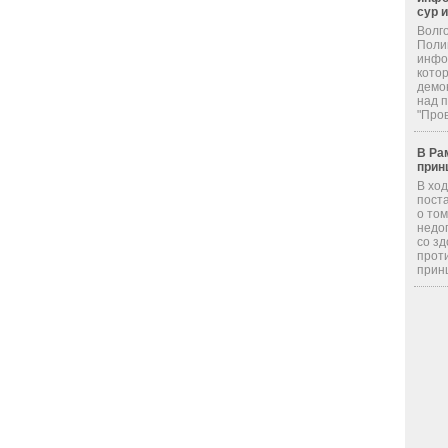
сур 
Волг
Поли
инфор
кото
демо
над 
"Пров
В Ра
прин
В хо
пост
о том
недо
со з
прот
принц