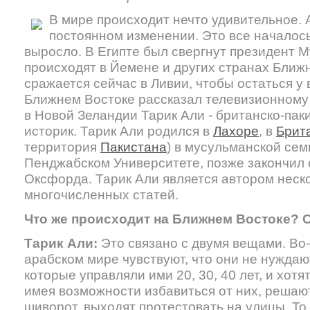
В мире происходит нечто удивительное. 
постоянном изменении. Это все началось
выросло. В Египте был свергнут президент М
происходят в Йемене и других странах Ближ
сражается сейчас в Ливии, чтобы остаться у 
Ближнем Востоке рассказал телевизионному
в Новой Зеландии Тарик Али - британско-пак
историк. Тарик Али родился в
Лахоре
, в
Брит
территория
Пакистана
) в мусульманской сем
Пенджабском Университете, позже закончил 
Оксфорда. Тарик Али является автором неско
многочисленных статей.
Что же происходит на Ближнем Востоке? С
Тарик Али:
Это связано с двумя вещами. Во
арабском мире чувствуют, что они не нуждают
которые управляли ими 20, 30, 40 лет, и хотят
имея возможности избавиться от них, решаю
шиворот, выходят протестовать на улицы. То 