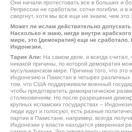
Они начали протестовать все в больших и б
Репрессии не сработали, сотни погибли, и в
свергнут, хотя мы все еще не знаем, чем это 
Может ли ислам действительно допускат
Насколько я знаю, нигде внутри арабског
мире, это (демократия) еще не сработало.
Индонезии.
Тарик Али:
На самом деле, я всегда считал,
никакой причины, по которой демократия мож
мусульманском мире. Причина того, что это 
Индонезию и Пакистан в четырех различных с
том, что США поддерживали военный госуда
чтобы предотвратить демократическое развит
столкновениям. Но после разрешения демокра
крупных исламских государствах – Индонези
люди идут и голосуют, есть разные политиче
партии в Пакистане, например, всегда получ
Индонезии у власти находится умеренная рел
самое в Турции. Это эквиваленты мусульман