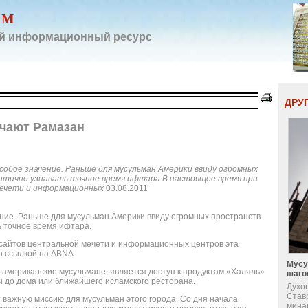
ам
й информационный ресурс
ДРУ
чают Рамазан
собое значение. Раньше для мусульман Америки ввиду огромных
тично узнавать точное время ифтара.В настоящее время при
мечети и информационных
03.08.2011
ение. Раньше для мусульман Америки ввиду огромных пространств
 точное время ифтара.
сайтов центральной мечети и информационных центров эта
о ссылкой на ABNA.
Мусу
я американские мусульмане, является доступ к продуктам «Халяль»
шаго
ы до дома или ближайшего исламского ресторана.
Духо
Став
важную миссию для мусульман этого города. Со дня начала
мина