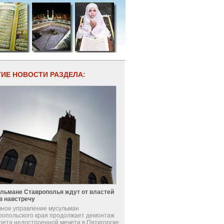
ГИЕ НОВОСТИ РАЗДЕЛА:
льмане Ставрополья ждут от властей
в навстречу
вное управление мусульман
ропольского края продолжает демонтаж
рета недостроенной мечети в Пятигорске