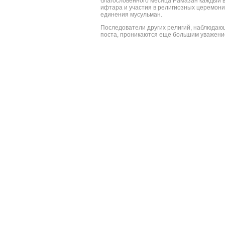
благословенного месяца Рамазан каждый в
ифтара и участия в религиозных церемони
единения мусульман.
Последователи других религий, наблюдающ
поста, проникаются еще большим уважение