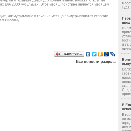
ечер он открывает двери для коллективного намаза, открытия
в со
ях для 2000 мусульман. Этот месяц, поистине является месяцем
суда,
ие, как мусульмане в течение месяца придерживаются строгого
Перв
м к исламу.
прод
Фирм
приг
уста
гости
и за 
являе
Поделиться…
Волж
Все новости раздела
выпу
Волж
свое
нала
пров
стан
Сады
произ
В Ел
осно
В гор
по о
горо
исла