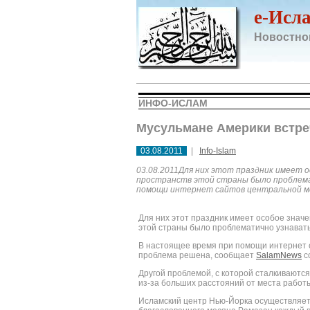
e-Исл
Новостно
ИНФО-ИСЛАМ
Мусульмане Америки встре
03.08.2011
|
Info-Islam
03.08.2011Для них этот праздник имеет о
пространств этой страны было проблема
помощи интернет сайтов центральной 
Для них этот праздник имеет особое знач
этой страны было проблематично узнавать
В настоящее время при помощи интернет 
проблема решена, сообщает
SalamNews
с
Другой проблемой, с которой сталкиваютс
из-за больших расстояний от места работ
Исламский центр Нью-Йорка осуществляет 