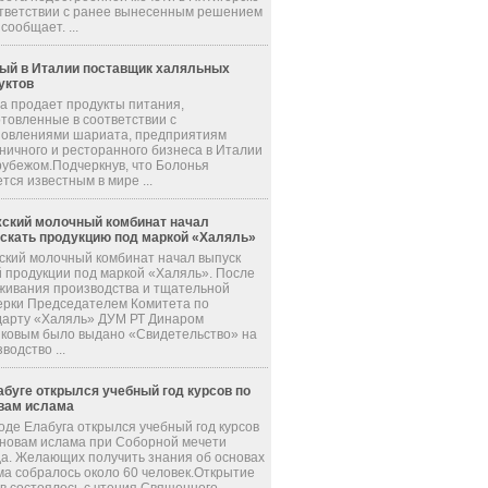
ответствии с ранее вынесенным решением
 сообщает. ...
ый в Италии поставщик халяльных
уктов
а продает продукты питания,
отовленные в соответствии с
новлениями шариата, предприятиям
ничного и ресторанного бизнеса в Италии
рубежом.Подчеркнув, что Болонья
тся известным в мире ...
ский молочный комбинат начал
скать продукцию под маркой «Халяль»
ский молочный комбинат начал выпуск
й продукции под маркой «Халяль». После
живания производства и тщательной
ерки Председателем Комитета по
дарту «Халяль» ДУМ РТ Динаром
ковым было выдано «Свидетельство» на
водство ...
абуге открылся учебный год курсов по
вам ислама
оде Елабуга открылся учебный год курсов
сновам ислама при Соборной мечети
да. Желающих получить знания об основах
ма собралось около 60 человек.Открытие