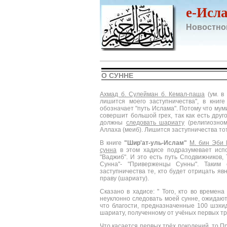
e-Исл
Новостно
О СУННЕ
Ахмад б. Сулейман б. Кемал-паша
(ум. в
лишится моего заступничества", в книг
обозначает "путь Ислама". Потому что мум
совершит большой грех, так как есть друг
должны
следовать шариату
(религиозном
Аллаха (меиб). Лишится заступничества тот,
В книге
"Шир'ат-уль-Ислам"
М. бин Эби 
сунна
в этом хадисе подразумевает испо
"Ваджиб". И это есть путь Сподвижников,
Сунна"- "Приверженцы Сунны". Таким 
заступничества те, кто будет отрицать я
праву (шариату).
Сказано в хадисе: " Того, кто во времена
неуклонно следовать моей сунне, ожидают
что благости, предназначенные 100 шэхид
шариату, полученному от учёных первых тр
Что касается первых трёх поколений, то П