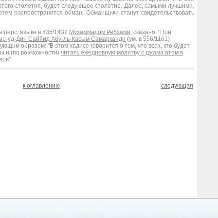
того столетия, будет следующее столетие. Далее, самыми лучшими,
Затем распространится обман. Обманщики станут свидетельствовать
а перс. языке в 835/1432
Мухаммадом Ребхами
, сказано: "При
ыр-уд-Дин Саййид Абу-ль-Касым Самарканди
(ум. в 556/1161)
щим образом: "В этом хадисе говорится о том, что всех, кто будет
ы и (по возможности)
читать ежедневную молитву с джама’атом в
дов".
к оглавлению
следующая