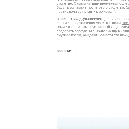
столетие. Самым лучшим временем после э
будут мусульмане после этого столетия. 
против воли остальных мусульман".
В книге
"Рийад-ун-насихин"
, написанной н
разъяснении значения молитвы, имам
Нас
комментировал вышеуказанный хадис следую
следовать вероучению Приверженцев Сунн
смутное время
, ожидают благости ста шэхи
предыдущая