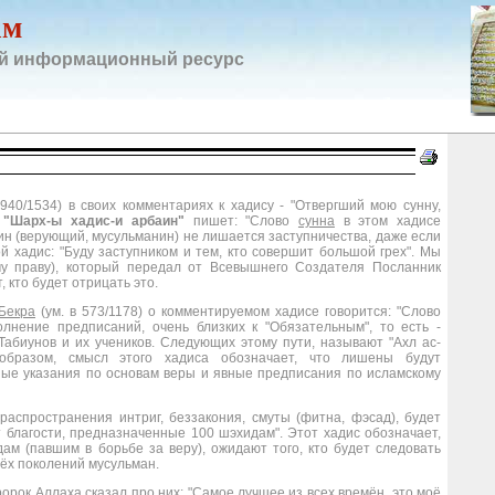
ам
й информационный ресурс
 940/1534) в своих комментариях к хадису - "Отвергший мою сунну,
е
"Шарх-ы хадис-и арбаин"
пишет: "Слово
сунна
в этом хадисе
ин (верующий, мусульманин) не лишается заступничества, даже если
ой хадис: "Буду заступником и тем, кто совершит большой грех". Мы
у праву), который передал от Всевышнего Создателя Посланник
 кто будет отрицать это.
Бекра
(ум. в 573/1178) о комментируемом хадисе говорится: "Слово
лнение предписаний, очень близких к "Обязательным", то есть -
 Табиунов и их учеников. Следующих этому пути, называют "Ахл ас-
образом, смысл этого хадиса обозначает, что лишены будут
вные указания по основам веры и явные предписания по исламскому
 распространения интриг, беззакония, смуты (фитна, фэсад), будет
 благости, предназначенные 100 шэхидам". Этот хадис обозначает,
ам (павшим в борьбе за веру), ожидают того, кто будет следовать
ёх поколений мусульман.
ророк Аллаха сказал про них: "Самое лучшее из всех времён, это моё