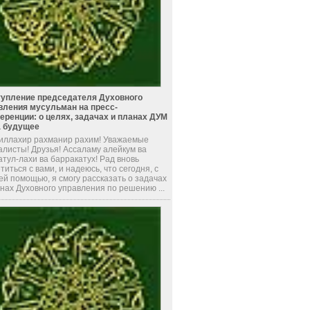
упление председателя Духовного
вления мусульман на пресс-
еренции: о целях, задачах и планах ДУМ
а будущее
иллахир рахманир рахим! Уважаемые
алисты! Друзья! Ассаламу алейкум ва
тул-лахи ва барракатух! Рад вновь
титься с вами, и надеюсь, что сегодня, с
й помощью, я смогу рассказать о задачах
нах Духовного управления по решению ...