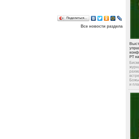
Поделиться…
Все новости раздела
Выст
упра
конф
РТ н
Бисм
журн
рахма
встре
Божье
и пла