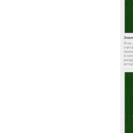
Знан
Я не
счит
приз
и сея
раздр
котор