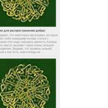
ие для распространения добра!
 думал, что некоторых мусульман, которые
ают себя знающими ислам, статья с
ывом «Не надо забывать милость Аллаха
ть смуту» вызовет такое очень сильное
ажение. Видимо, тот уровень знаний,
ый у нас есть, нам отнюдь не ...