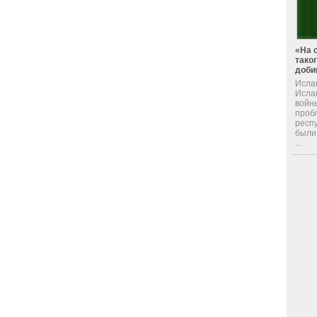
«На 
тако
доби
Исла
Исла
войн
проб
респ
были
...