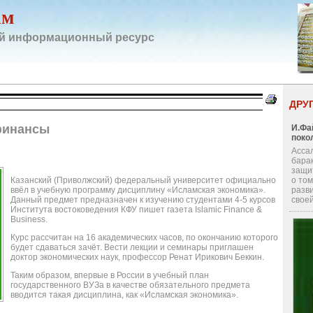
ам
й информационный ресурс
ДРУ
финансы
И.Фа
поко
Асса
бара
защи
Казанский (Приволжский) федеральный университет официально
о том
ввёл в учебную программу дисциплину «Исламская экономика».
разви
Данный предмет предназначен к изучению студентами 4-5 курсов
своей
Института востоковедения КФУ пишет газета Islamic Finance &
Business.
Курс рассчитан на 16 академических часов, по окончанию которого
будет сдаваться зачёт. Вести лекции и семинары приглашен
доктор экономических наук, профессор Ренат Ирикович Беккин.
Таким образом, впервые в России в учебный план
государственного ВУЗа в качестве обязательного предмета
вводится такая дисциплина, как «Исламская экономика».